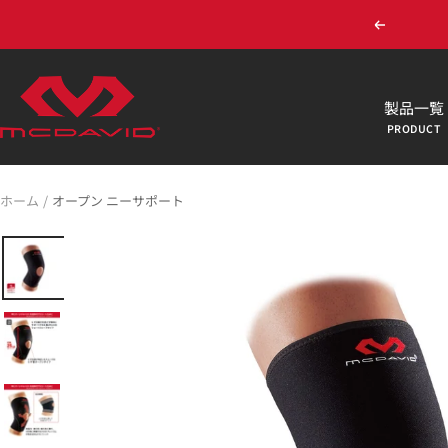
コ
戻
ン
る
テ
ン
McDavid
製品一覧
ツ
Online
へ
Shop
ス
キ
ホーム
オープン ニーサポート
ッ
プ