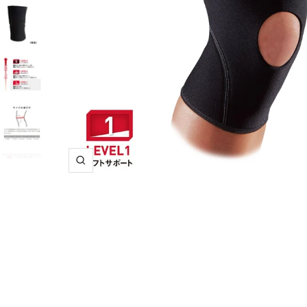
ズ
ー
ム
イ
ン