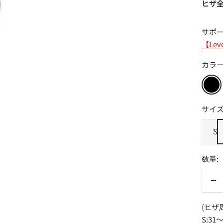
価
ヒザ
格
サポ
【Leve
カラー
Black
サイズ
S
数量:
数
量
(ヒザ
を
S:31