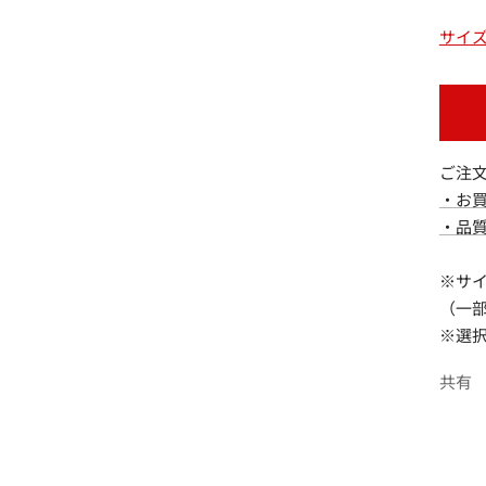
減
ら
サイ
す
ご注
・お
・品
※サ
（一
※選
共有