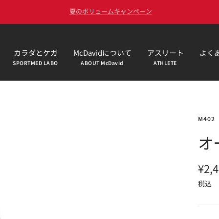
2,200円以上で送料無料
カラダとケガ
McDavidについて
アスリート
よく
M402
オ
セ
¥2,
ー
税込
ル