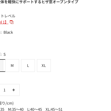
全体を軽快にサポートするヒザ窓オープンタイプ
ートレベル
l 1】
:
Black
:
S
M
L
XL
数
量
周り/cm)
を
〜35 M:35〜40 L:40〜45 XL:45〜51