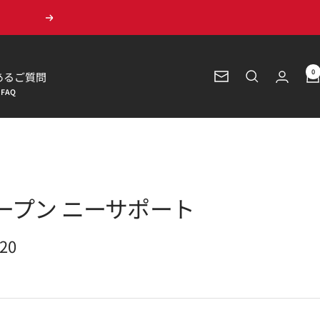
次
へ
0
あるご質問
ニ
ュ
ー
ス
レ
タ
ー
ープン ニーサポート
420